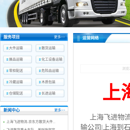
服务项目
更多>>
运营网络
大件运输
散货运输
展品运输
化工设备运输
浏览
零担配送
危险品运输
冷藏运输
木质包装
上
仓储配送
长途运输
新闻中心
更多>>
上海飞进物
上海飞进物流-京东方散货大件...
输公司
|
上海到