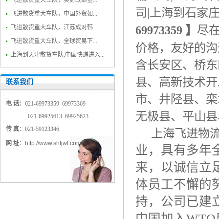
飞进散货重大车队，美财政部宣...
司
|
上海到石家
飞进散货重大车队，中国外贸如...
69973359
】
尽
飞进散货重大车队，江苏成对韩...
飞进散货重大车队，全球贸易下...
价格，友好的沟
上海到天津散货车队,中国快递进入...
含长安区、桥东
县、高新技术开
联系我们
市、井陉县、栾
电 话：
021-69973359 69973369
无极县、平山县
021-69925613 69925623
传 真
：021-59123346
上海飞进物
网 址
：
http://www.shfjwl.com
业，具有多年
来，以诚信立
体员工不懈的
持，公司已建
中国加入
WTO