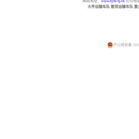
网站地址：
www.fj56-tj.cn
公司地址
大件运输车队
散货
运输车队
重
沪公网安备 3101