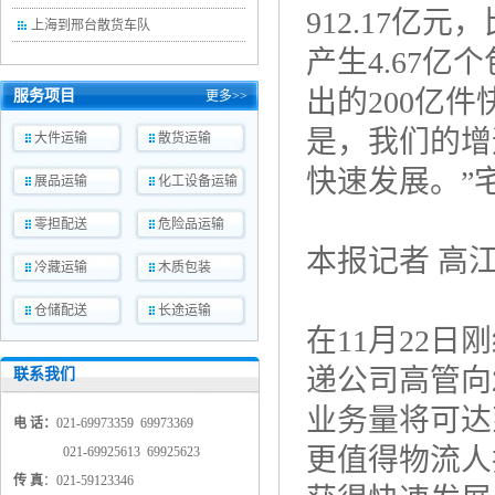
912.17亿元
上海到邢台散货车队
产生4.67
出的200亿
服务项目
更多>>
是，我们的增
大件运输
散货运输
快速发展。”
展品运输
化工设备运输
零担配送
危险品运输
本报记者 高
冷藏运输
木质包装
仓储配送
长途运输
在11月22
递公司高管向
联系我们
业务量将可达
电 话：
021-69973359 69973369
更值得物流人
021-69925613 69925623
传 真
：021-59123346