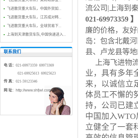
飞进散货重大车队，美财政部宣...
流公司
|
上海到
飞进散货重大车队，中国外贸如...
021-69973359
】
飞进散货重大车队，江苏成对韩...
飞进散货重大车队，全球贸易下...
廉的价格，友好
上海到天津散货车队,中国快递进入...
岛：包含北戴河
县、卢龙县等地
联系我们
上海飞进物
电 话：
021-69973359 69973369
业，具有多年
021-69925613 69925623
传 真
：021-59123346
来，以诚信立
网 址
：
http://www.shfjwl.com
体员工不懈的
持，公司已建
中国加入
WTO
立健全了一套
高效的信息管